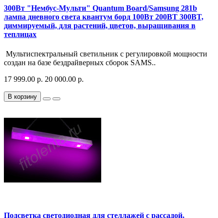
300Вт "Нембус-Мульти" Quantum Board/Samsung 281b
лампа дневного света квантум борд 100Вт 200ВТ 300BT,
диммируемый, для растений, цветов, выращивания в
теплицах
Мультиспектральный светильник с регулировкой мощности
создан на базе бездрайверных сборок SAMS..
17 999.00 р.
20 000.00 р.
В корзину
Подсветка светодиодная для стеллажей с рассадой,