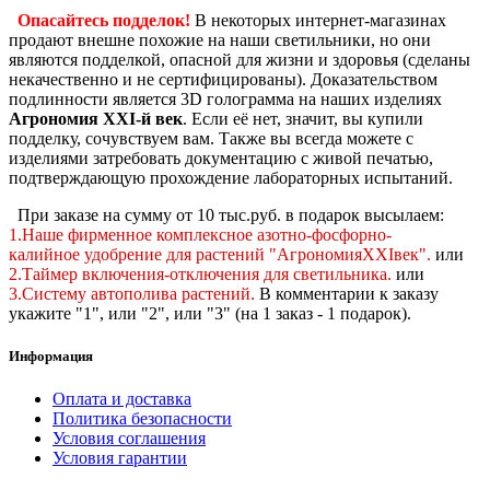
Опасайтесь подделок!
В некоторых интернет-магазинах
продают внешне похожие на наши светильники, но они
являются подделкой, опасной для жизни и здоровья (сделаны
некачественно и не сертифицированы). Доказательством
подлинности является 3D голограмма на наших изделиях
Агрономия XXI-й век
. Если её нет, значит, вы купили
подделку, сочувствуем вам. Также вы всегда можете с
изделиями затребовать документацию с живой печатью,
подтверждающую прохождение лабораторных испытаний.
При заказе на сумму от 10 тыс.руб. в подарок высылаем:
1.Наше фирменное комплексное
азотно-фосфорно-
калийное
удобрение для растений "АгрономияXXIвек".
или
2.Таймер включения-отключения для светильника.
или
3.Систему автополива растений
.
В комментарии к заказу
укажите "1", или "2",
или "3" (на 1 заказ - 1 подарок).
Информация
Оплата и доставка
Политика безопасности
Условия соглашения
Условия гарантии