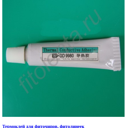
Термоклей для фиточипов, фитолинеек