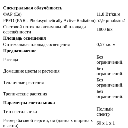
Спектральная облучённость
ФАР (Ee)
11,8 Вт/кв.м
PPFD (PAR - Photosynthetically Active Radiation)
57,9 µmol/s/m2
Световой поток на оптимальной площади
1800 lux
освещённости
Площадь освещения
Оптимальная площадь освещения
0,57 кв. м
Предназначение
Без
Рассада
ограничений.
Без
Домашние цветы и растения
ограничений.
Без
Тепличные растения
ограничений.
Без
Тропические растения
ограничений.
Параметры светильника
Полный
Тип светильника
спектр
Размер базовой версии, см (длина х ширина х
60 х 1 х 1
высота)