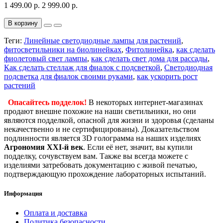
1 499.00 р.
2 999.00 р.
В корзину
Теги:
Линейные светодиодные лампы для растений
,
фитосветильники на биолинейках
,
Фитолинейка
,
как сделать
фиолетовый свет лампы
,
как сделать свет дома для рассады
,
Как сделать стеллаж для фиалок с подсветкой
,
Светодиодная
подсветка для фиалок своими руками
,
как ускорить рост
растений
Опасайтесь подделок!
В некоторых интернет-магазинах
продают внешне похожие на наши светильники, но они
являются подделкой, опасной для жизни и здоровья (сделаны
некачественно и не сертифицированы). Доказательством
подлинности является 3D голограмма на наших изделиях
Агрономия XXI-й век
. Если её нет, значит, вы купили
подделку, сочувствуем вам. Также вы всегда можете с
изделиями затребовать документацию с живой печатью,
подтверждающую прохождение лабораторных испытаний.
Информация
Оплата и доставка
Политика безопасности