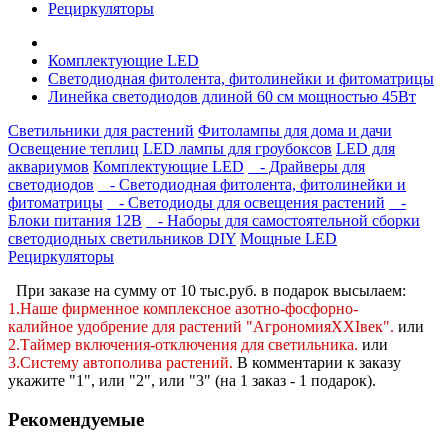
Рециркуляторы
Комплектующие LED
Светодиодная фитолента, фитолинейки и фитоматрицы
Линейка светодиодов длиной 60 см мощностью 45Вт
Светильники для растений
Фитолампы для дома и дачи
Освещение теплиц
LED лампы для гроубоксов
LED для
аквариумов
Комплектующие LED
- Драйверы для
светодиодов
- Светодиодная фитолента, фитолинейки и
фитоматрицы
- Светодиоды для освещения растений
-
Блоки питания 12В
- Наборы для самостоятельной сборки
светодиодных светильников DIY
Мощные LED
Рециркуляторы
При заказе на сумму от 10 тыс.руб. в подарок высылаем:
1.Наше фирменное комплексное
азотно-фосфорно-
калийное
удобрение для растений "АгрономияXXIвек".
или
2.Таймер включения-отключения для светильника.
или
3.Систему автополива растений
.
В комментарии к заказу
укажите "1", или "2",
или "3" (на 1 заказ - 1 подарок).
Рекомендуемые