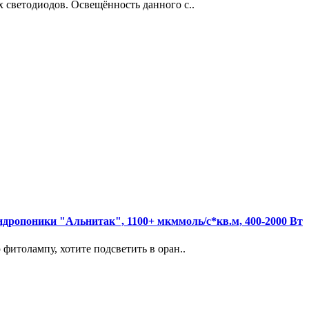
 светодиодов. Освещённость данного с..
дропоники "Альнитак", 1100+ мкммоль/с*кв.м, 400-2000 Вт
фитолампу, хотите подсветить в оран..