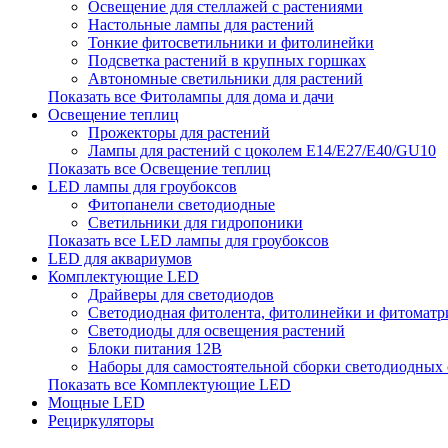
Освещение для стеллажей с растениями
Настольные лампы для растений
Тонкие фитосветильники и фитолинейки
Подсветка растений в крупных горшках
Автономные светильники для растений
Показать все Фитолампы для дома и дачи
Освещение теплиц
Прожекторы для растений
Лампы для растений с цоколем Е14/Е27/Е40/GU10
Показать все Освещение теплиц
LED лампы для гроубоксов
Фитопанели светодиодные
Светильники для гидропоники
Показать все LED лампы для гроубоксов
LED для аквариумов
Комплектующие LED
Драйверы для светодиодов
Светодиодная фитолента, фитолинейки и фитомат
Светодиоды для освещения растений
Блоки питания 12В
Наборы для самостоятельной сборки светодиодных
Показать все Комплектующие LED
Мощные LED
Рециркуляторы