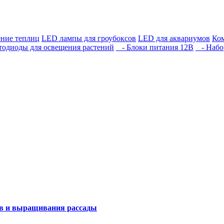
ние теплиц
LED лампы для гроубоксов
LED для аквариумов
Ко
одиоды для освещения растений
- Блоки питания 12В
- Набор
ов и выращивания рассады