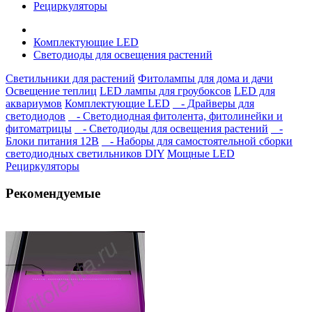
Рециркуляторы
Комплектующие LED
Светодиоды для освещения растений
Светильники для растений
Фитолампы для дома и дачи
Освещение теплиц
LED лампы для гроубоксов
LED для
аквариумов
Комплектующие LED
- Драйверы для
светодиодов
- Светодиодная фитолента, фитолинейки и
фитоматрицы
- Светодиоды для освещения растений
-
Блоки питания 12В
- Наборы для самостоятельной сборки
светодиодных светильников DIY
Мощные LED
Рециркуляторы
Рекомендуемые