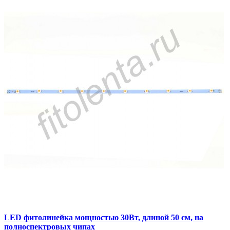
LED фитолинейка мощностью 30Вт, длиной 50 см, на
полноспектровых чипах