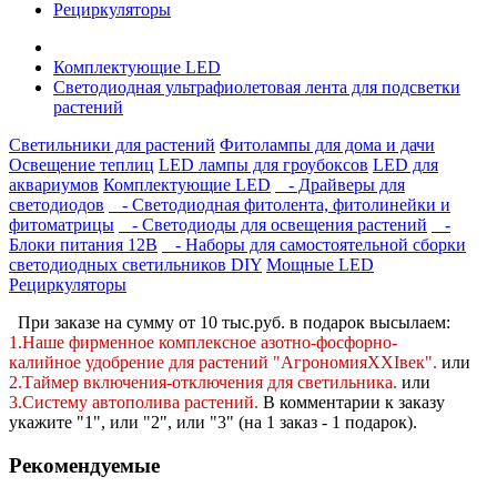
Рециркуляторы
Комплектующие LED
Светодиодная ультрафиолетовая лента для подсветки
растений
Светильники для растений
Фитолампы для дома и дачи
Освещение теплиц
LED лампы для гроубоксов
LED для
аквариумов
Комплектующие LED
- Драйверы для
светодиодов
- Светодиодная фитолента, фитолинейки и
фитоматрицы
- Светодиоды для освещения растений
-
Блоки питания 12В
- Наборы для самостоятельной сборки
светодиодных светильников DIY
Мощные LED
Рециркуляторы
При заказе на сумму от 10 тыс.руб. в подарок высылаем:
1.Наше фирменное комплексное
азотно-фосфорно-
калийное
удобрение для растений "АгрономияXXIвек".
или
2.Таймер включения-отключения для светильника.
или
3.Систему автополива растений
.
В комментарии к заказу
укажите "1", или "2",
или "3" (на 1 заказ - 1 подарок).
Рекомендуемые