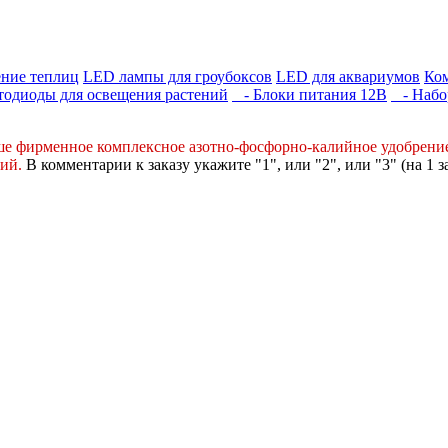
ние теплиц
LED лампы для гроубоксов
LED для аквариумов
Ко
одиоды для освещения растений
- Блоки питания 12В
- Набор
ше фирменное комплексное
азотно-фосфорно-калийное
удобрени
ний
.
В комментарии к заказу укажите "1", или "2",
или "3" (на 1 з