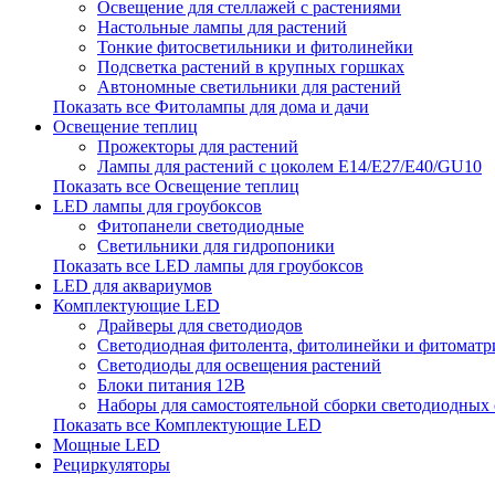
Освещение для стеллажей с растениями
Настольные лампы для растений
Тонкие фитосветильники и фитолинейки
Подсветка растений в крупных горшках
Автономные светильники для растений
Показать все Фитолампы для дома и дачи
Освещение теплиц
Прожекторы для растений
Лампы для растений с цоколем Е14/Е27/Е40/GU10
Показать все Освещение теплиц
LED лампы для гроубоксов
Фитопанели светодиодные
Светильники для гидропоники
Показать все LED лампы для гроубоксов
LED для аквариумов
Комплектующие LED
Драйверы для светодиодов
Светодиодная фитолента, фитолинейки и фитомат
Светодиоды для освещения растений
Блоки питания 12В
Наборы для самостоятельной сборки светодиодных
Показать все Комплектующие LED
Мощные LED
Рециркуляторы