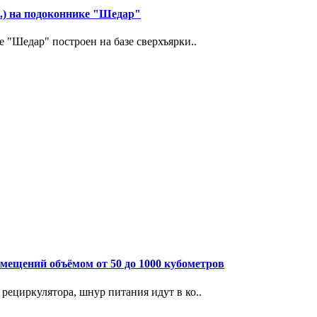
р.) на подоконнике "Шедар"
"Шедар" построен на базе сверхъярки..
ещений объёмом от 50 до 1000 кубометров
ециркулятора, шнур питания идут в ко..