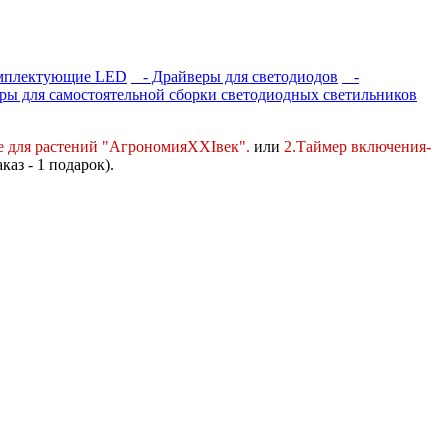
мплектующие LED
- Драйверы для светодиодов
-
ы для самостоятельной сборки светодиодных светильников
е для растений "АгрономияXXIвек".
или
2.Таймер включения-
аказ - 1 подарок).