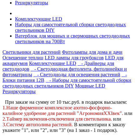
Рециркуляторы
Комплектующие LED
Наборы для самостоятельной сборки светодиодных
светильников DIY
Ватерблок для мощных и свермощных светодиодных
светильников на 700Вт
Светильники для растений
Фитолампы для дома и дачи
Освещение теплиц
LED лампы для гроубоксов
LED для
аквариумов
Комплектующие LED
- Драйверы для
светодиодов
- Светодиодная фитолента, фитолинейки и
фитоматрицы
- Светодиоды для освещения растений
-
Блоки питания 12В
- Наборы для самостоятельной сборки
светодиодных светильников DIY
Мощные LED
Рециркуляторы
При заказе на сумму от 10 тыс.руб. в подарок высылаем:
1.Наше фирменное комплексное
азотно-фосфорно-
калийное
удобрение для растений "АгрономияXXIвек".
или
2.Таймер включения-отключения для светильника.
или
3.Систему автополива растений
.
В комментарии к заказу
укажите "1", или "2",
или "3" (на 1 заказ - 1 подарок).