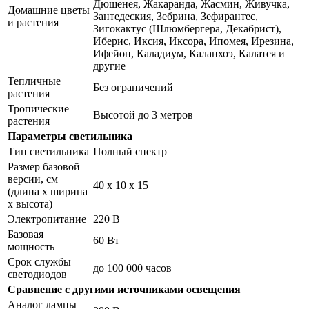
Дюшенея, Жакаранда, Жасмин, Живучка,
Домашние цветы
Зантедеския, Зебрина, Зефирантес,
и растения
Зигокактус (Шлюмбергера, Декабрист),
Иберис, Иксия, Иксора, Ипомея, Ирезина,
Ифейон, Каладиум, Каланхоэ, Калатея и
другие
Тепличные
Без ограничений
растения
Тропические
Высотой до 3 метров
растения
Параметры светильника
Тип светильника
Полный спектр
Размер базовой
версии, см
40 х 10 х 15
(длина х ширина
х высота)
Электропитание
220 В
Базовая
60 Вт
мощность
Срок службы
до 100 000 часов
светодиодов
Сравнение с другими источниками освещения
Аналог лампы