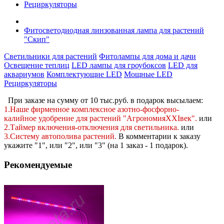
Рециркуляторы
Фитосветодиодная линзованная лампа для растений
"Скип"
Светильники для растений
Фитолампы для дома и дачи
Освещение теплиц
LED лампы для гроубоксов
LED для
аквариумов
Комплектующие LED
Мощные LED
Рециркуляторы
При заказе на сумму от 10 тыс.руб. в подарок высылаем:
1.Наше фирменное комплексное
азотно-фосфорно-
калийное
удобрение для растений "АгрономияXXIвек".
или
2.Таймер включения-отключения для светильника.
или
3.Систему автополива растений
.
В комментарии к заказу
укажите "1", или "2",
или "3" (на 1 заказ - 1 подарок).
Рекомендуемые