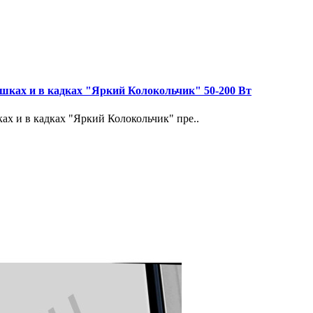
шках и в кадках "Яркий Колокольчик" 50-200 Вт
х и в кадках "Яркий Колокольчик" пре..