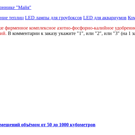
коннике "Майя"
ние теплиц
LED лампы для гроубоксов
LED для аквариумов
Ко
ше фирменное комплексное
азотно-фосфорно-калийное
удобрени
ний
.
В комментарии к заказу укажите "1", или "2",
или "3" (на 1 з
ещений объёмом от 50 до 1000 кубометров