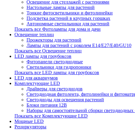
Освещение для стеллажей с растениями
Настольные лампы для растений
Тонкие фитосветильники и фитолинейки
Подсветка растений в крупных горшках
Автономные светильники для растений
Показать все Фитолампы для дома и дачи
Освещение теплиц
Прожекторы для растений
Лампы для растений с цоколем Е14/Е27/Е40/GU10
Показать все Освещение теплиц
LED лампы для гроубоксов
Фитопанели светодиодные
Светильники для гидропоники
Показать все LED лампы для гроубоксов
LED для аквариумов
Комплектующие LED
Драйверы для светодиодов
Светодиодная фитолента, фитолинейки и фитомат
Светодиоды для освещения растений
Блоки питания 12В
Наборы для самостоятельной сборки светодиодных
Показать все Комплектующие LED
Мощные LED
Рециркуляторы