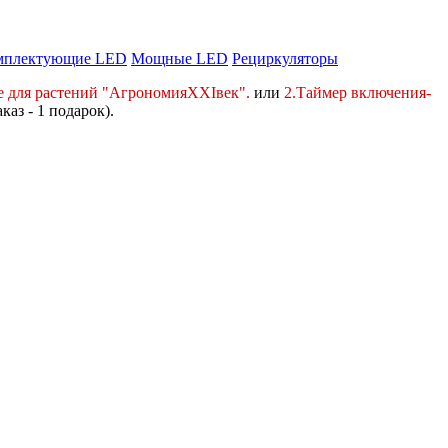
мплектующие LED
Мощные LED
Рециркуляторы
е для растений "АгрономияXXIвек".
или
2.Таймер включения-
аказ - 1 подарок).