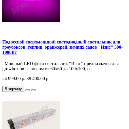
Подвесной сверхмощный светодиодный светильник для
гроубоксов, теплиц, оранжерей, зимних садов "Изис" 500-
1000Вт
Мощный LED фито светильник "Изис" предназначен для
growbox'ов размером от 60х60 до 100х100, н..
24 999.00 р.
38 400.00 р.
В корзину