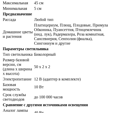
Максимальная
45 см
Минимальная
5 см
Предназначение
Рассада
Любой тип
Платицериум, Плющ, Плодовые, Примула
Обконика, Пуансеттия, Птицемлечник
Домашние цветы
(инд. лук), Радермахера, Роза комнатная,
и растения
Сансевиерия, Сенполия (фиалка),
Сингониум и другие
Параметры светильника
Тип светильника
Биколорный
Размер базовой
версии, см
50 х 2 х 2
(длина х ширина
х высота)
Электропитание
12 В (адаптер в комплекте)
Базовая
10 Вт
мощность
Срок службы
до 100 000 часов
светодиодов
Сравнение с другими источниками освещения
Аналог лампы
40 Вт