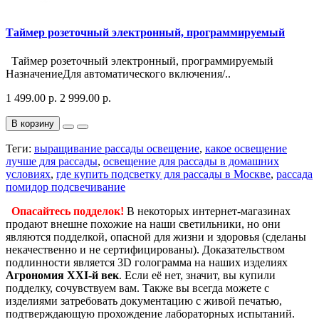
Таймер розеточный электронный, программируемый
Таймер розеточный электронный, программируемый
НазначениеДля автоматического включения/..
1 499.00 р.
2 999.00 р.
В корзину
Теги:
выращивание рассады освещение
,
какое освещение
лучше для рассады
,
освещение для рассады в домашних
условиях
,
где купить подсветку для рассады в Москве
,
рассада
помидор подсвечивание
Опасайтесь подделок!
В некоторых интернет-магазинах
продают внешне похожие на наши светильники, но они
являются подделкой, опасной для жизни и здоровья (сделаны
некачественно и не сертифицированы). Доказательством
подлинности является 3D голограмма на наших изделиях
Агрономия XXI-й век
. Если её нет, значит, вы купили
подделку, сочувствуем вам. Также вы всегда можете с
изделиями затребовать документацию с живой печатью,
подтверждающую прохождение лабораторных испытаний.