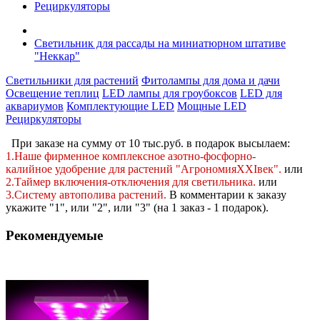
Рециркуляторы
Светильник для рассады на миниатюрном штативе
"Неккар"
Светильники для растений
Фитолампы для дома и дачи
Освещение теплиц
LED лампы для гроубоксов
LED для
аквариумов
Комплектующие LED
Мощные LED
Рециркуляторы
При заказе на сумму от 10 тыс.руб. в подарок высылаем:
1.Наше фирменное комплексное
азотно-фосфорно-
калийное
удобрение для растений "АгрономияXXIвек".
или
2.Таймер включения-отключения для светильника.
или
3.Систему автополива растений
.
В комментарии к заказу
укажите "1", или "2",
или "3" (на 1 заказ - 1 подарок).
Рекомендуемые