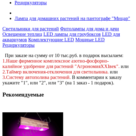
Рециркуляторы
Лампа для домашних растений на пантографе "Мицар"
Светильники для растений
Фитолампы для дома и дачи
Освещение теплиц
LED лампы для гроубоксов
LED для
аквариумов
Комплектующие LED
Мощные LED
Рециркуляторы
При заказе на сумму от 10 тыс.руб. в подарок высылаем:
1.Наше фирменное комплексное
азотно-фосфорно-
калийное
удобрение для растений "АгрономияXXIвек".
или
2.Таймер включения-отключения для светильника.
или
3.Систему автополива растений
.
В комментарии к заказу
укажите "1", или "2",
или "3" (на 1 заказ - 1 подарок).
Рекомендуемые