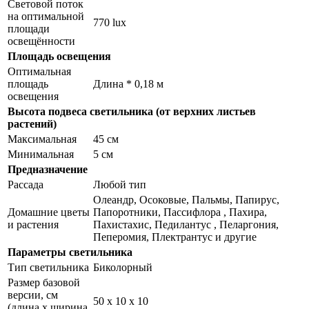
Световой поток
на оптимальной
770 lux
площади
освещённости
Площадь освещения
Оптимальная
площадь
Длина * 0,18 м
освещения
Высота подвеса светильника (от верхних листьев
растений)
Максимальная
45 см
Минимальная
5 см
Предназначение
Рассада
Любой тип
Олеандр, Осоковые, Пальмы, Папирус,
Домашние цветы
Папоротники, Пассифлора , Пахира,
и растения
Пахистахис, Педилантус , Пеларгония,
Пеперомия, Плектрантус и другие
Параметры светильника
Тип светильника
Биколорный
Размер базовой
версии, см
50 х 10 х 10
(длина х ширина