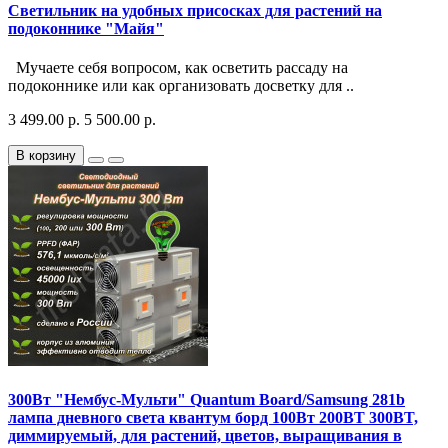
Светильник на удобных присосках для растений на
подоконнике "Майя"
Мучаете себя вопросом, как осветить рассаду на
подоконнике или как организовать досветку для ..
3 499.00 р.
5 500.00 р.
В корзину
300Вт "Нембус-Мульти" Quantum Board/Samsung 281b
лампа дневного света квантум борд 100Вт 200ВТ 300BT,
диммируемый, для растений, цветов, выращивания в