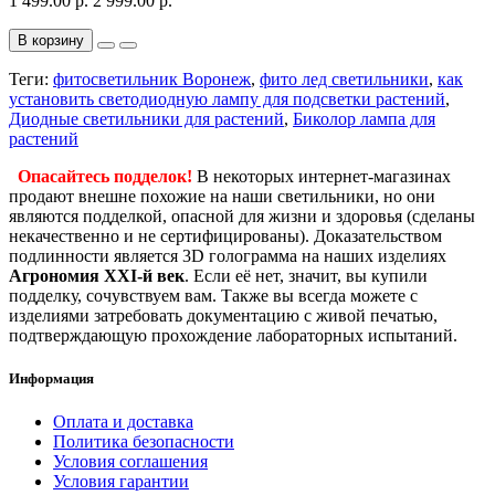
1 499.00 р.
2 999.00 р.
В корзину
Теги:
фитосветильник Воронеж
,
фито лед светильники
,
как
установить светодиодную лампу для подсветки растений
,
Диодные светильники для растений
,
Биколор лампа для
растений
Опасайтесь подделок!
В некоторых интернет-магазинах
продают внешне похожие на наши светильники, но они
являются подделкой, опасной для жизни и здоровья (сделаны
некачественно и не сертифицированы). Доказательством
подлинности является 3D голограмма на наших изделиях
Агрономия XXI-й век
. Если её нет, значит, вы купили
подделку, сочувствуем вам. Также вы всегда можете с
изделиями затребовать документацию с живой печатью,
подтверждающую прохождение лабораторных испытаний.
Информация
Оплата и доставка
Политика безопасности
Условия соглашения
Условия гарантии