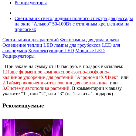
Рециркуляторы
Светильник светодиодный полного спектра для рассады
на окне "Алькор" 50-100Вт с отличным креплением на
присосках
Светильники для растений
Фитолампы для дома и дачи
Освещение теплиц
LED лампы для гроубоксов
LED для
аквариумов
Комплектующие LED
Мощные LED
Рециркуляторы
При заказе на сумму от 10 тыс.руб. в подарок высылаем:
1.Наше фирменное комплексное
азотно-фосфорно-
калийное
удобрение для растений "АгрономияXXIвек".
или
2.Таймер включения-отключения для светильника.
или
3.Систему автополива растений
.
В комментарии к заказу
укажите "1", или "2",
или "3" (на 1 заказ - 1 подарок).
Рекомендуемые