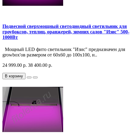
Подвесной сверхмощный светодиодный светильник для
гроубоксов, теплиц, оранжерей, зимних садов "Изис" 500-
1000Вт
Мощный LED фито светильник "Изис" предназначен для
growbox'ов размером от 60х60 до 100х100, н..
24 999.00 р.
38 400.00 р.
В корзину