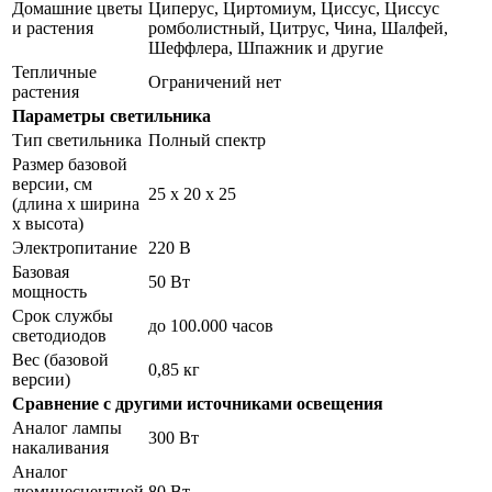
Домашние цветы
Циперус, Циртомиум, Циссус, Циссус
и растения
ромболистный, Цитрус, Чина, Шалфей,
Шеффлера, Шпажник и другие
Тепличные
Ограничений нет
растения
Параметры светильника
Тип светильника
Полный спектр
Размер базовой
версии, см
25 х 20 х 25
(длина х ширина
х высота)
Электропитание
220 В
Базовая
50 Вт
мощность
Срок службы
до 100.000 часов
светодиодов
Вес (базовой
0,85 кг
версии)
Сравнение с другими источниками освещения
Аналог лампы
300 Вт
накаливания
Аналог
люминесцентной
80 Вт