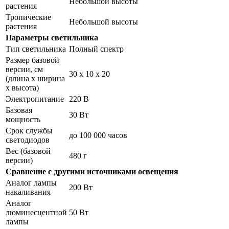
Небольшой высоты
растения
Тропические
Небольшой высоты
растения
Параметры светильника
Тип светильника
Полный спектр
Размер базовой
версии, см
30 х 10 х 20
(длина х ширина
х высота)
Электропитание
220 В
Базовая
30 Вт
мощность
Срок службы
до 100 000 часов
светодиодов
Вес (базовой
480 г
версии)
Сравнение с другими источниками освещения
Аналог лампы
200 Вт
накаливания
Аналог
люминесцентной
50 Вт
лампы