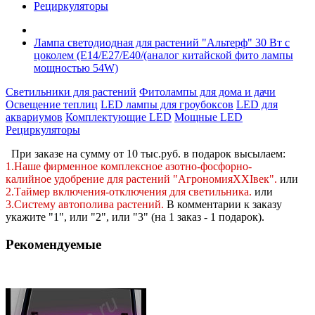
Рециркуляторы
Лампа светодиодная для растений "Альтерф" 30 Вт с
цоколем (Е14/Е27/Е40/(аналог китайской фито лампы
мощностью 54W)
Светильники для растений
Фитолампы для дома и дачи
Освещение теплиц
LED лампы для гроубоксов
LED для
аквариумов
Комплектующие LED
Мощные LED
Рециркуляторы
При заказе на сумму от 10 тыс.руб. в подарок высылаем:
1.Наше фирменное комплексное
азотно-фосфорно-
калийное
удобрение для растений "АгрономияXXIвек".
или
2.Таймер включения-отключения для светильника.
или
3.Систему автополива растений
.
В комментарии к заказу
укажите "1", или "2",
или "3" (на 1 заказ - 1 подарок).
Рекомендуемые