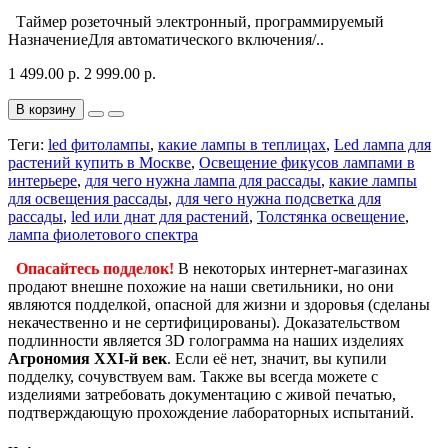
Таймер розеточный электронный, программируемый
НазначениеДля автоматического включения/..
1 499.00 р.
2 999.00 р.
В корзину
Теги:
led фитолампы
,
какие лампы в теплицах
,
Led лампа для
растений купить в Москве
,
Освещение фикусов лампами в
интерьере
,
для чего нужна лампа для рассады
,
какие лампы
для освещения рассады
,
для чего нужна подсветка для
рассады
,
led или днат для растений
,
Толстянка освещение
,
лампа фиолетового спектра
Опасайтесь подделок!
В некоторых интернет-магазинах
продают внешне похожие на наши светильники, но они
являются подделкой, опасной для жизни и здоровья (сделаны
некачественно и не сертифицированы). Доказательством
подлинности является 3D голограмма на наших изделиях
Агрономия XXI-й век
. Если её нет, значит, вы купили
подделку, сочувствуем вам. Также вы всегда можете с
изделиями затребовать документацию с живой печатью,
подтверждающую прохождение лабораторных испытаний.