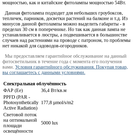
мощностью, как и китайские фитолампы мощностью 54Вт.
Данная фитолампа подходит для небольших гроубоксов,
тепличек, парников, досветки растений на балконе и т.д. Из
минусов данной фитолампы можно выделить габариты - в
пределах 30 см в поперечнике. Но так как данная лампа не
устанавливается в люстры, а подвешивается в большинстве
случаев над растениями на проводе с патроном, то проблемы
нет никакой для садоводов-огородников.
Мы предоставляем гарантийное обслуживание на данный
фитосветильник в течение года с момента его получения
вами.
Условия гарантийного обслуживания. Покупая товар,
вы соглашаетесь с данными условиями.
Спектральная облучённость
ФАР (Ee)
36,4 Вт/кв.м
PPFD (PAR -
Photosynthetically
177,8 µmol/s/m2
Active Radiation)
Световой поток
на оптимальной
5000 lux
площади
освещённости