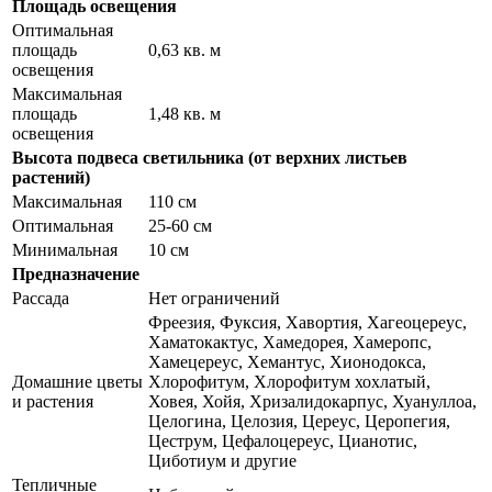
Площадь освещения
Оптимальная
площадь
0,63 кв. м
освещения
Максимальная
площадь
1,48 кв. м
освещения
Высота подвеса светильника (от верхних листьев
растений)
Максимальная
110 см
Оптимальная
25-60 см
Минимальная
10 см
Предназначение
Рассада
Нет ограничений
Фреезия, Фуксия, Хавортия, Хагеоцереус,
Хаматокактус, Хамедорея, Хамеропс,
Хамецереус, Хемантус, Хионодокса,
Домашние цветы
Хлорофитум, Хлорофитум хохлатый,
и растения
Ховея, Хойя, Хризалидокарпус, Хуануллоа,
Целогина, Целозия, Цереус, Церопегия,
Цеструм, Цефалоцереус, Цианотис,
Циботиум и другие
Тепличные