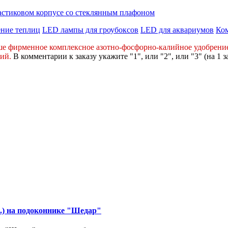
астиковом корпусе со стеклянным плафоном
ние теплиц
LED лампы для гроубоксов
LED для аквариумов
Ко
ше фирменное комплексное
азотно-фосфорно-калийное
удобрени
ний
.
В комментарии к заказу укажите "1", или "2",
или "3" (на 1 з
р.) на подоконнике "Шедар"