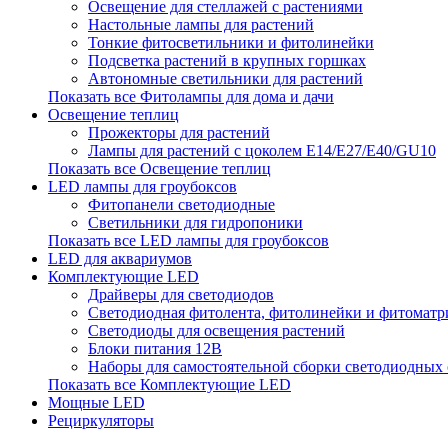
Освещение для стеллажей с растениями
Настольные лампы для растений
Тонкие фитосветильники и фитолинейки
Подсветка растений в крупных горшках
Автономные светильники для растений
Показать все Фитолампы для дома и дачи
Освещение теплиц
Прожекторы для растений
Лампы для растений с цоколем Е14/Е27/Е40/GU10
Показать все Освещение теплиц
LED лампы для гроубоксов
Фитопанели светодиодные
Светильники для гидропоники
Показать все LED лампы для гроубоксов
LED для аквариумов
Комплектующие LED
Драйверы для светодиодов
Светодиодная фитолента, фитолинейки и фитомат
Светодиоды для освещения растений
Блоки питания 12В
Наборы для самостоятельной сборки светодиодных
Показать все Комплектующие LED
Мощные LED
Рециркуляторы