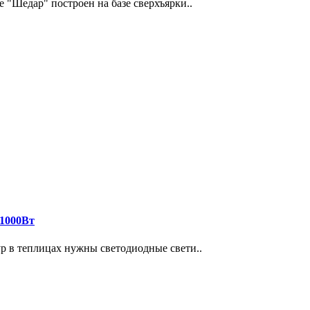
"Шедар" построен на базе сверхъярки..
-1000Вт
 в теплицах нужны светодиодные свети..