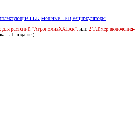
мплектующие LED
Мощные LED
Рециркуляторы
е для растений "АгрономияXXIвек".
или
2.Таймер включения-
аказ - 1 подарок).