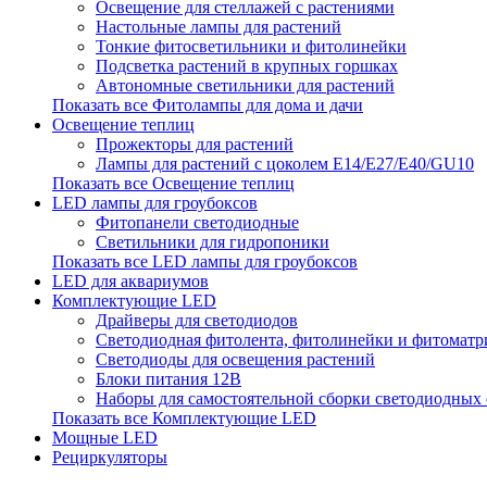
Освещение для стеллажей с растениями
Настольные лампы для растений
Тонкие фитосветильники и фитолинейки
Подсветка растений в крупных горшках
Автономные светильники для растений
Показать все Фитолампы для дома и дачи
Освещение теплиц
Прожекторы для растений
Лампы для растений с цоколем Е14/Е27/Е40/GU10
Показать все Освещение теплиц
LED лампы для гроубоксов
Фитопанели светодиодные
Светильники для гидропоники
Показать все LED лампы для гроубоксов
LED для аквариумов
Комплектующие LED
Драйверы для светодиодов
Светодиодная фитолента, фитолинейки и фитомат
Светодиоды для освещения растений
Блоки питания 12В
Наборы для самостоятельной сборки светодиодных
Показать все Комплектующие LED
Мощные LED
Рециркуляторы