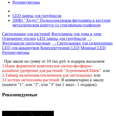
Рециркуляторы
LED лампы для гроубоксов
200Вт "Хедус" Полноспектровая фитолампа в круглом
металлическом корпусе со стеклянным плафоном
Светильники для растений
Фитолампы для дома и дачи
Освещение теплиц
LED лампы для гроубоксов
-
Фитопанели светодиодные
- Светильники для гидропоники
LED для аквариумов
Комплектующие LED
Мощные LED
Рециркуляторы
При заказе на сумму от 10 тыс.руб. в подарок высылаем:
1.Наше фирменное комплексное
азотно-фосфорно-
калийное
удобрение для растений "АгрономияXXIвек".
или
2.Таймер включения-отключения для светильника.
или
3.Систему автополива растений
.
В комментарии к заказу
укажите "1", или "2",
или "3" (на 1 заказ - 1 подарок).
Рекомендуемые