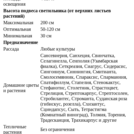
освещения
Высота подвеса светильника (от верхних листьев
растений)
Максимальная
200 см
Оптимальная
50-120 см
Минимальная
30 см
Предназначение
Рассада
Любые культуры
Сансевиерия, Санхеция, Свинчатка,
Селагинелла, Сенполия (Узамбарская
фиалка), Сеткреазия, Сиагрус, Сидерасис,
Сингониум, Синнингия, Смитианта,
Смолосемянник, Спараксис, Спарманния,
Спатифиллум, Стапелия, Стенокактус,
Домашние цветы
Стефанотис, Столетник, Страстоцвет,
и растения
Стрелиция, Стрептокарпус, Стрептосолен,
Стробилантес, Строманта, Суданская роза
(гибискус, розелла), Схизантус,
Сциндапсус, Сыть, Тетрастигма
(Комнатный виноград), Толмия, Торения,
Традесканция, Трахикарпус и другие
Тепличные
Без ограничения
растения