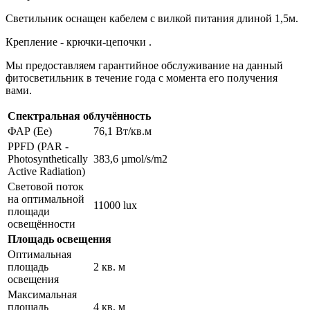
Светильник оснащен кабелем с вилкой питания длиной 1,5м.
Крепление - крючки-цепочки .
Мы предоставляем гарантийное обслуживание на данный
фитосветильник в течение года с момента его получения
вами.
Спектральная облучённость
ФАР (Ee)
76,1 Вт/кв.м
PPFD (PAR -
Photosynthetically
383,6 µmol/s/m2
Active Radiation)
Световой поток
на оптимальной
11000 lux
площади
освещённости
Площадь освещения
Оптимальная
площадь
2 кв. м
освещения
Максимальная
площадь
4 кв. м