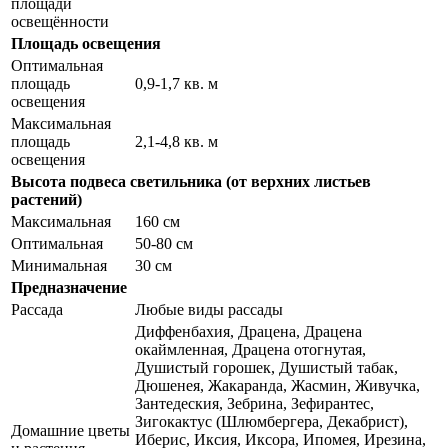
площади
освещённости
Площадь освещения
Оптимальная
площадь
0,9-1,7 кв. м
освещения
Максимальная
площадь
2,1-4,8 кв. м
освещения
Высота подвеса светильника (от верхних листьев
растений)
Максимальная
160 см
Оптимальная
50-80 см
Минимальная
30 см
Предназначение
Рассада
Любые виды рассады
Диффенбахия, Драцена, Драцена
окаймленная, Драцена отогнутая,
Душистый горошек, Душистый табак,
Дюшенея, Жакаранда, Жасмин, Живучка,
Зантедеския, Зебрина, Зефирантес,
Зигокактус (Шлюмбергера, Декабрист),
Домашние цветы
Иберис, Иксия, Иксора, Ипомея, Ирезина,