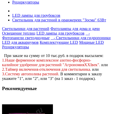
Рециркуляторы
LED лампы для гроубоксов
Светильник для растений в оранжереях "Зосма" 63Вт
Светильники для растений
Фитолампы для дома и дачи
Освещение теплиц
LED лампы для гроубоксов
-
Фитопанели светодиодные
- Светильники для гидропоники
LED для аквариумов
Комплектующие LED
Мощные LED
Рециркуляторы
При заказе на сумму от 10 тыс.руб. в подарок высылаем:
1.Наше фирменное комплексное
азотно-фосфорно-
калийное
удобрение для растений "АгрономияXXIвек".
или
2.Таймер включения-отключения для светильника.
или
3.Систему автополива растений
.
В комментарии к заказу
укажите "1", или "2",
или "3" (на 1 заказ - 1 подарок).
Рекомендуемые