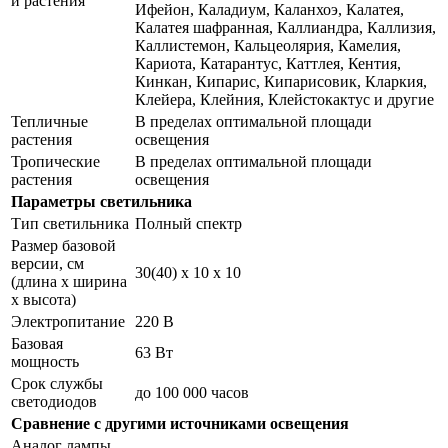
и растения
Ифейон, Каладиум, Каланхоэ, Калатея,
Калатея шафранная, Каллиандра, Каллизия,
Каллистемон, Кальцеолярия, Камелия,
Кариота, Катарантус, Каттлея, Кентия,
Кинкан, Кипарис, Кипарисовик, Кларкия,
Клейера, Клейния, Клейстокактус и другие
Тепличные
В пределах оптимальной площади
растения
освещения
Тропические
В пределах оптимальной площади
растения
освещения
Параметры светильника
Тип светильника
Полный спектр
Размер базовой
версии, см
30(40) х 10 х 10
(длина х ширина
х высота)
Электропитание
220 В
Базовая
63 Вт
мощность
Срок службы
до 100 000 часов
светодиодов
Сравнение с другими источниками освещения
Аналог лампы