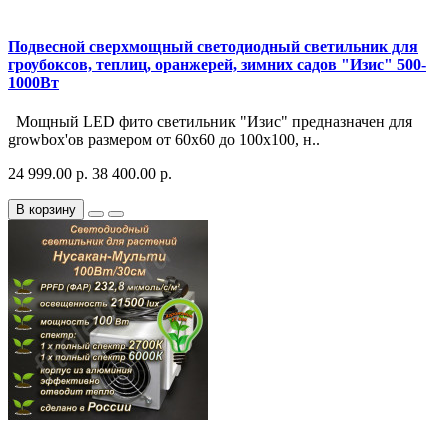
Подвесной сверхмощный светодиодный светильник для
гроубоксов, теплиц, оранжерей, зимних садов "Изис" 500-
1000Вт
Мощный LED фито светильник "Изис" предназначен для
growbox'ов размером от 60х60 до 100х100, н..
24 999.00 р.
38 400.00 р.
В корзину