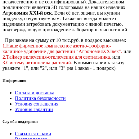
некачественно и не сертифицированы). Доказательством
подлинности является 3D голограмма на наших изделиях
Агрономия XXI-й век
. Если её нет, значит, вы купили
подделку, сочувствуем вам. Также вы всегда можете с
изделиями затребовать документацию с живой печатью,
подтверждающую прохождение лабораторных испытаний.
При заказе на сумму от 10 тыс.руб. в подарок высылаем:
1.Наше фирменное комплексное
азотно-фосфорно-
калийное
удобрение для растений "АгрономияXXIвек".
или
2.Таймер включения-отключения для светильника.
или
3.Систему автополива растений
.
В комментарии к заказу
укажите "1", или "2",
или "3" (на 1 заказ - 1 подарок).
Информация
Оплата и доставка
Политика безопасности
Условия соглашения
Условия гарантии
Служба поддержки
Связаться с нами