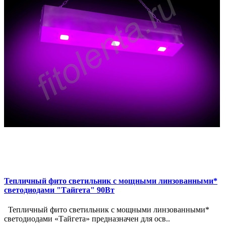
Тепличный фито светильник с мощными линзованными*
светодиодами "Тайгета" 90Вт
Тепличный фито светильник с мощными линзованными*
светодиодами «Тайгета» предназначен для осв..