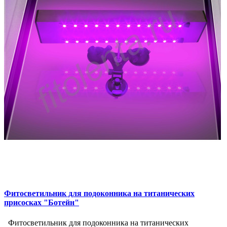
Фитосветильник для подоконника на титанических
присосках "Ботейн"
Фитосветильник для подоконника на титанических