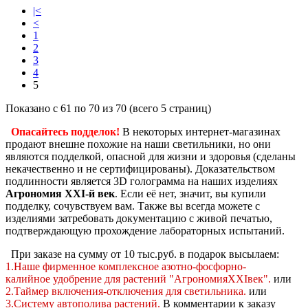
|<
<
1
2
3
4
5
Показано с 61 по 70 из 70 (всего 5 страниц)
Опасайтесь подделок!
В некоторых интернет-магазинах
продают внешне похожие на наши светильники, но они
являются подделкой, опасной для жизни и здоровья (сделаны
некачественно и не сертифицированы). Доказательством
подлинности является 3D голограмма на наших изделиях
Агрономия XXI-й век
. Если её нет, значит, вы купили
подделку, сочувствуем вам. Также вы всегда можете с
изделиями затребовать документацию с живой печатью,
подтверждающую прохождение лабораторных испытаний.
При заказе на сумму от 10 тыс.руб. в подарок высылаем:
1.Наше фирменное комплексное
азотно-фосфорно-
калийное
удобрение для растений "АгрономияXXIвек".
или
2.Таймер включения-отключения для светильника.
или
3.Систему автополива растений
.
В комментарии к заказу