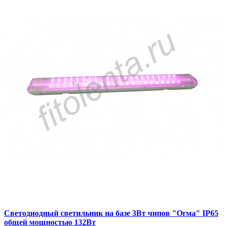
Светодиодный светильник на базе 3Вт чипов "Огма" IP65
общей мощностью 132Вт