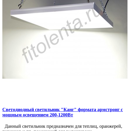
Светодиодный светильник "Канг" формата армстронг с
мощным освещением 200-1200Вт
Данный светильник предназначен для теплиц, оранжерей,